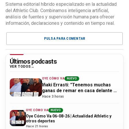
Sistema editorial híbrido especializado en la actualidad
del Athletic Club. Combinamos inteligencia artificial,
análisis de fuentes y supervisión humana para ofrecer
información, declaraciones y contenido en tiempo real.
PULSA PARA COMENTAR
Últimos podcasts
VER TODOS
OYE CÓMO VA
NUEVO
Iñaki Errasti: "Tenemos muchas
ganas de remar en casa delante de
la afición"
Hace 3 horas
OYE CÓMO VA
NUEVO
Oye Cómo Va 06-08-26 | Actualidad Athletic y
otros deportes
Hace 21 horas