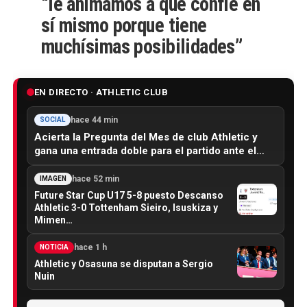
“le animamos a que confíe en
sí mismo porque tiene
muchísimas posibilidades”
EN DIRECTO · ATHLETIC CLUB
hace 44 min
SOCIAL
Acierta la Pregunta del Mes de club Athletic y
gana una entrada doble para el partido ante el…
hace 52 min
IMAGEN
Future Star Cup U17 5-8 puesto Descanso
Athletic 3-0 Tottenham Sieiro, Isuskiza y
Mimen…
hace 1 h
NOTICIA
Athletic y Osasuna se disputan a Sergio
Nuin