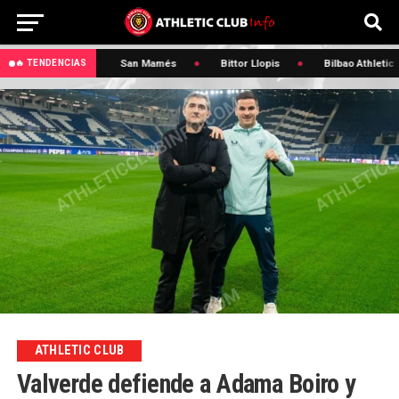
🔥 Osasuna
San Mamés
Bittor Llopis
Bilbao Athletic
🔥 TENDENCIAS
ATHLETIC CLUB
Valverde defiende a Adama Boiro y