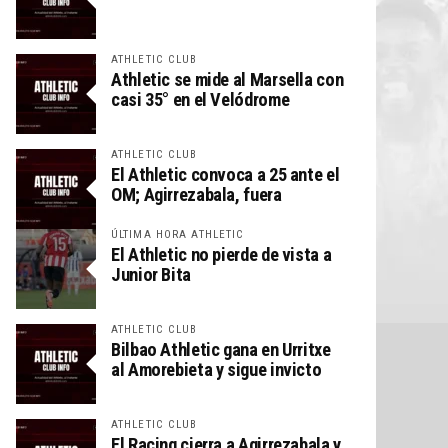
ATHLETIC CLUB
Athletic se mide al Marsella con
casi 35° en el Velódrome
ATHLETIC CLUB
El Athletic convoca a 25 ante el
OM; Agirrezabala, fuera
ÚLTIMA HORA ATHLETIC
El Athletic no pierde de vista a
Junior Bita
ATHLETIC CLUB
Bilbao Athletic gana en Urritxe
al Amorebieta y sigue invicto
ATHLETIC CLUB
El Racing cierra a Agirrezabala y