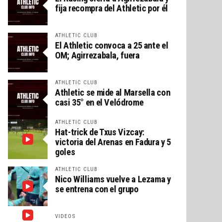
fija recompra del Athletic por él
ATHLETIC CLUB
El Athletic convoca a 25 ante el
OM; Agirrezabala, fuera
ATHLETIC CLUB
Athletic se mide al Marsella con
casi 35° en el Velódrome
ATHLETIC CLUB
Hat-trick de Txus Vizcay:
victoria del Arenas en Fadura y 5
goles
ATHLETIC CLUB
Nico Williams vuelve a Lezama y
se entrena con el grupo
VIDEOS