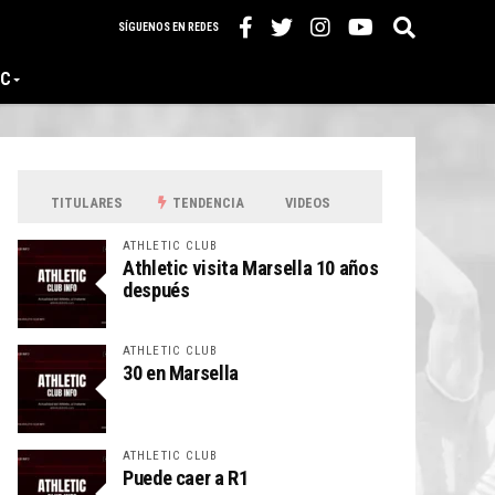
SÍGUENOS EN REDES
IC
TITULARES
TENDENCIA
VIDEOS
ATHLETIC CLUB
Athletic visita Marsella 10 años
después
ATHLETIC CLUB
30 en Marsella
ATHLETIC CLUB
Puede caer a R1