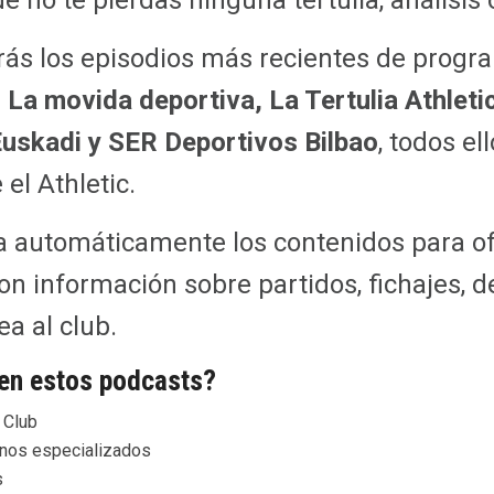
e no te pierdas ninguna tertulia, análisis 
arás los episodios más recientes de pro
 La movida deportiva, La Tertulia Athletic
uskadi y SER Deportivos Bilbao
, todos el
 el Athletic.
a automáticamente los contenidos para of
n información sobre partidos, fichajes, d
a al club.
en estos podcasts?
c Club
ianos especializados
s