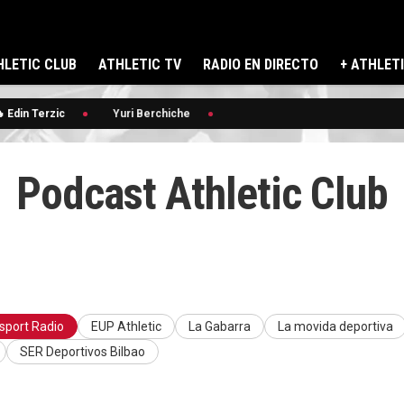
LETIC CLUB
ATHLETIC TV
RADIO EN DIRECTO
+ ATHLET
 Edin Terzic
Yuri Berchiche
Podcast Athletic Club
osport Radio
EUP Athletic
La Gabarra
La movida deportiva
SER Deportivos Bilbao