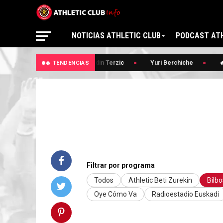
NOTICIAS ATHLETIC CLUB
PODCAST ATH
🔥 Edin Terzic
Yuri Berchiche
🔥
🔥 TENDENCIAS
Filtrar por programa
Todos
Athletic Beti Zurekin
Bilb
Oye Cómo Va
Radioestadio Euskadi