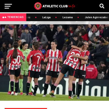
🔥 Edin Terzic
LaLiga
Lezama
Julen Agirrezabala
🔥 TENDENCIAS