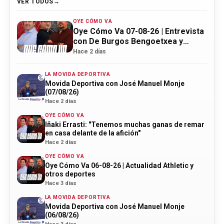
VER TODOS
OYE CÓMO VA
Oye Cómo Va 07-08-26 | Entrevista
con De Burgos Bengoetxea y
actualidad Athletic
Hace 2 días
LA MOVIDA DEPORTIVA
Movida Deportiva con José Manuel Monje
(07/08/26)
Hace 2 días
OYE CÓMO VA
Iñaki Errasti: "Tenemos muchas ganas de remar
en casa delante de la afición"
Hace 2 días
OYE CÓMO VA
Oye Cómo Va 06-08-26 | Actualidad Athletic y
otros deportes
Hace 3 días
LA MOVIDA DEPORTIVA
Movida Deportiva con José Manuel Monje
(06/08/26)