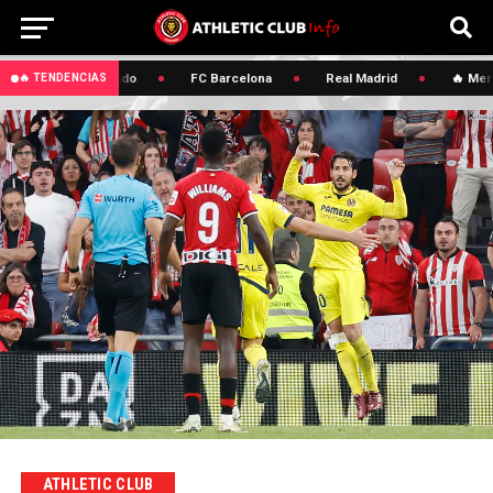
🔥 Mercado
FC Barcelona
Real Madrid
🔥 Merc
🔥 TENDENCIAS
ATHLETIC CLUB