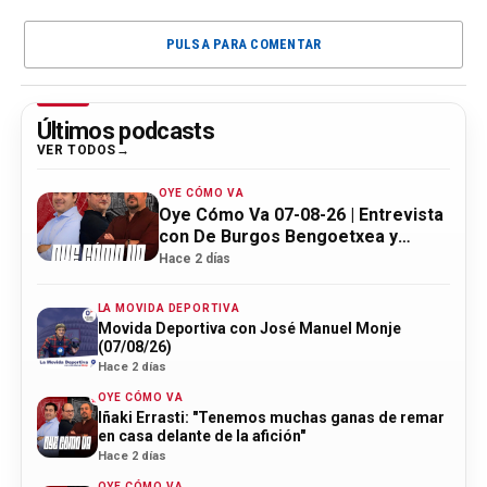
PULSA PARA COMENTAR
Últimos podcasts
VER TODOS
OYE CÓMO VA
Oye Cómo Va 07-08-26 | Entrevista
con De Burgos Bengoetxea y
actualidad Athletic
Hace 2 días
LA MOVIDA DEPORTIVA
Movida Deportiva con José Manuel Monje
(07/08/26)
Hace 2 días
OYE CÓMO VA
Iñaki Errasti: "Tenemos muchas ganas de remar
en casa delante de la afición"
Hace 2 días
OYE CÓMO VA