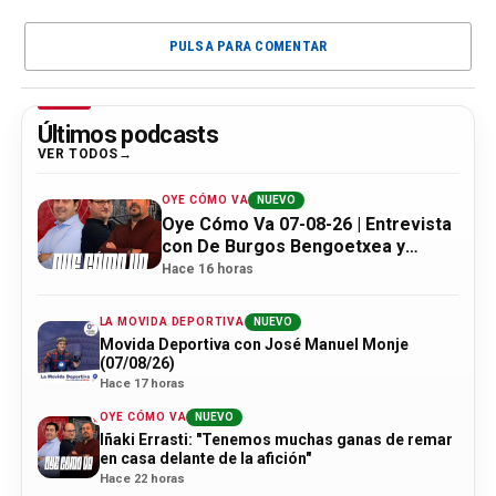
PULSA PARA COMENTAR
Últimos podcasts
VER TODOS
OYE CÓMO VA
NUEVO
Oye Cómo Va 07-08-26 | Entrevista
con De Burgos Bengoetxea y
actualidad Athletic
Hace 16 horas
LA MOVIDA DEPORTIVA
NUEVO
Movida Deportiva con José Manuel Monje
(07/08/26)
Hace 17 horas
OYE CÓMO VA
NUEVO
Iñaki Errasti: "Tenemos muchas ganas de remar
en casa delante de la afición"
Hace 22 horas