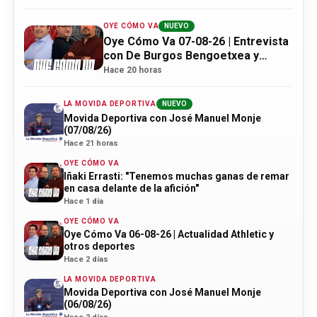
OYE CÓMO VA
NUEVO
Oye Cómo Va 07-08-26 | Entrevista
con De Burgos Bengoetxea y
actualidad Athletic
Hace 20 horas
LA MOVIDA DEPORTIVA
NUEVO
Movida Deportiva con José Manuel Monje
(07/08/26)
Hace 21 horas
OYE CÓMO VA
Iñaki Errasti: "Tenemos muchas ganas de remar
en casa delante de la afición"
Hace 1 día
OYE CÓMO VA
Oye Cómo Va 06-08-26 | Actualidad Athletic y
otros deportes
Hace 2 días
LA MOVIDA DEPORTIVA
Movida Deportiva con José Manuel Monje
(06/08/26)