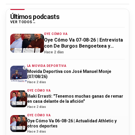
Últimos podcasts
VER TODOS
OYE CÓMO VA
Oye Cómo Va 07-08-26 | Entrevista
con De Burgos Bengoetxea y
actualidad Athletic
Hace 2 días
LA MOVIDA DEPORTIVA
Movida Deportiva con José Manuel Monje
(07/08/26)
Hace 2 días
OYE CÓMO VA
Iñaki Errasti: "Tenemos muchas ganas de remar
en casa delante de la afición"
Hace 2 días
OYE CÓMO VA
Oye Cómo Va 06-08-26 | Actualidad Athletic y
otros deportes
Hace 3 días