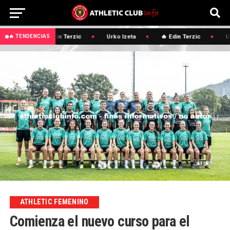
🔥 Edin Terzic
Urko Izeta
🔥 Edin Terzic
Ur
🔥 TENDENCIAS
ATHLETIC FEMENINO
Comienza el nuevo curso para el