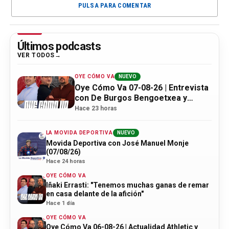
PULSA PARA COMENTAR
Últimos podcasts
VER TODOS
OYE CÓMO VA
NUEVO
Oye Cómo Va 07-08-26 | Entrevista
con De Burgos Bengoetxea y
actualidad Athletic
Hace 23 horas
LA MOVIDA DEPORTIVA
NUEVO
Movida Deportiva con José Manuel Monje
(07/08/26)
Hace 24 horas
OYE CÓMO VA
Iñaki Errasti: "Tenemos muchas ganas de remar
en casa delante de la afición"
Hace 1 día
OYE CÓMO VA
Oye Cómo Va 06-08-26 | Actualidad Athletic y