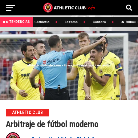
🔥 Bilbao Athletic
Lezama
Cantera
🔥 Bilbao A
🔥 TENDENCIAS
ATHLETIC CLUB
Arbitraje de fútbol moderno