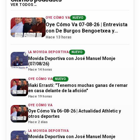
VER TODOS
OYE CÓMO VA
NUEVO
Oye Cómo Va 07-08-26 | Entrevista
con De Burgos Bengoetxea y
actualidad Athletic
Hace 13 horas
LA MOVIDA DEPORTIVA
NUEVO
Movida Deportiva con José Manuel Monje
(07/08/26)
Hace 14 horas
OYE CÓMO VA
NUEVO
Iñaki Errasti: "Tenemos muchas ganas de remar
en casa delante de la afición"
Hace 19 horas
OYE CÓMO VA
Oye Cómo Va 06-08-26 | Actualidad Athletic y
otros deportes
Hace 2 días
LA MOVIDA DEPORTIVA
Movida Deportiva con José Manuel Monje