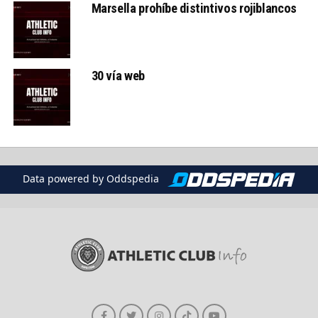
Marsella prohíbe distintivos rojiblancos
30 vía web
Data powered by Oddspedia