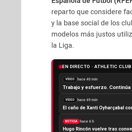
Española de Fútbol (RFE
reparto que considere fa
y la base social de los c
modelos más justos utili
la Liga.
EN DIRECTO · ATHLETIC CLUB
hace 40 min
VÍDEO
Trabajo y esfuerzo. Continúa 
hace 49 min
VÍDEO
El caño de Xanti Oyharçabal co
hace 6 h
NOTICIA
Hugo Rincón vuelve tras conv