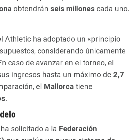
lona
obtendrán
seis millones
cada uno.
l Athletic ha adoptado un «principio
esupuestos, considerando únicamente
En caso de avanzar en el torneo, el
 sus ingresos hasta un máximo de
2,7
mparación, el
Mallorca
tiene
os
.
delo
 ha solicitado a la
Federación