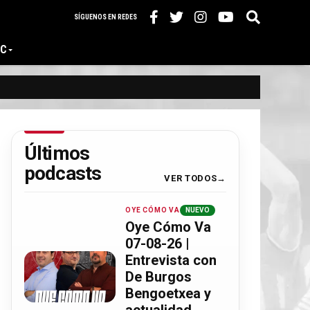
SÍGUENOS EN REDES
IC
Últimos
podcasts
VER TODOS
OYE CÓMO VA
NUEVO
Oye Cómo Va
07-08-26 |
Entrevista con
De Burgos
Bengoetxea y