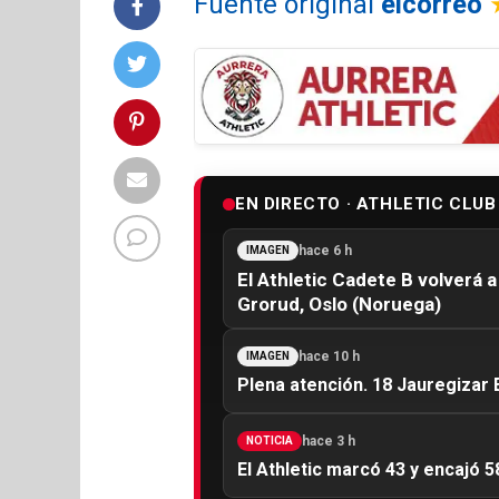
Fuente original
elcorreo
EN DIRECTO · ATHLETIC CLUB
hace 6 h
IMAGEN
El Athletic Cadete B volverá a
Grorud, Oslo (Noruega)
hace 10 h
IMAGEN
Plena atención. 18 Jauregizar E
hace 3 h
NOTICIA
El Athletic marcó 43 y encajó 5