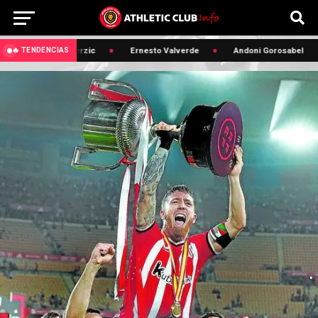
🔥 Edin Terzic
Ernesto Valverde
Andoni Gorosabel
🔥 TENDENCIAS