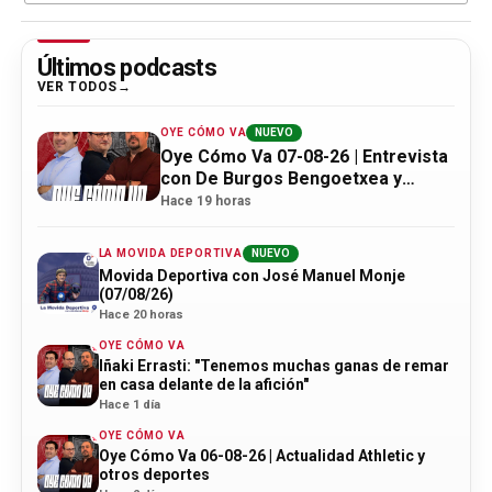
Últimos podcasts
VER TODOS
OYE CÓMO VA
NUEVO
Oye Cómo Va 07-08-26 | Entrevista
con De Burgos Bengoetxea y
actualidad Athletic
Hace 19 horas
LA MOVIDA DEPORTIVA
NUEVO
Movida Deportiva con José Manuel Monje
(07/08/26)
Hace 20 horas
OYE CÓMO VA
Iñaki Errasti: "Tenemos muchas ganas de remar
en casa delante de la afición"
Hace 1 día
OYE CÓMO VA
Oye Cómo Va 06-08-26 | Actualidad Athletic y
otros deportes