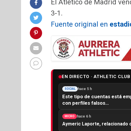
El Atlético de Madrid ven
3-1.
Fuente original en
estadi
EN DIRECTO · ATHLETIC CLUB
hace 5 h
SOCIAL
Este tipo de cuentas está em
con perfiles falsos…
hace 6 h
MICRO
Aymeric Laporte, relacionado c