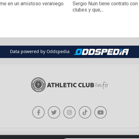
me en un amistoso veraniego
Sergio Nuin tiene contrato co
clubes y que,...
Data powered by Oddspedia
Política de Uso de Imágenes
Sobre Athleticclubinfo.com
Contacto
Re