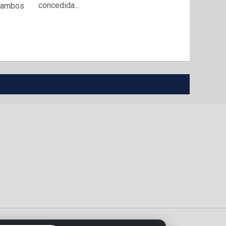
concedida...
n ambos
sultados en vivo del Athletic Club