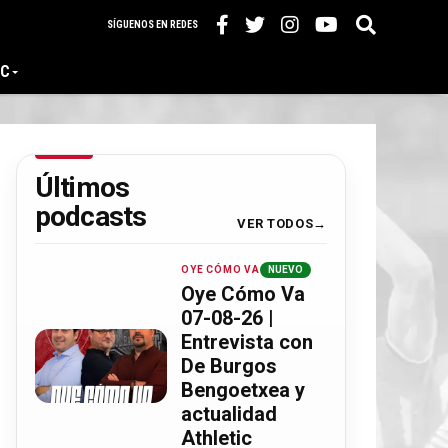
SÍGUENOS EN REDES
IC
Últimos
podcasts
VER TODOS
OYE CÓMO VA
NUEVO
Oye Cómo Va
07-08-26 |
Entrevista con
De Burgos
Bengoetxea y
actualidad
Athletic