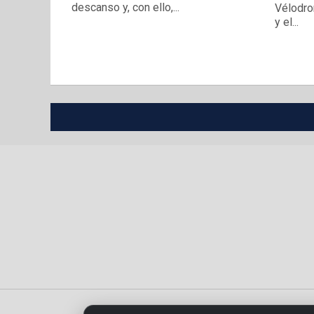
descanso y, con ello,...
Vélodro
y el...
Portada
Política de privacidad