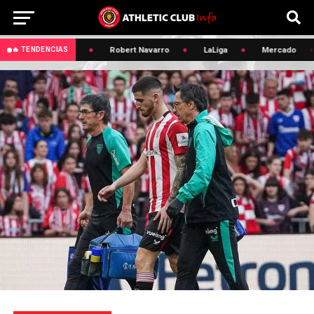
🔥 Edin Terzic
Robert Navarro
LaLiga
Mercado
🔥 TENDENCIAS