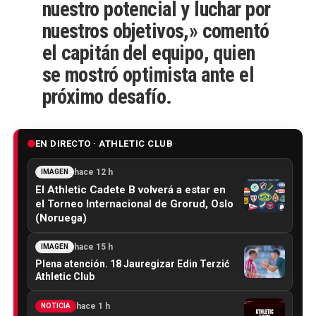
nuestro potencial y luchar por
nuestros objetivos,»
comentó
el capitán del equipo, quien
se mostró optimista ante el
próximo desafío.
EN DIRECTO · ATHLETIC CLUB
hace 12 h
IMAGEN
El Athletic Cadete B volverá a estar en
el Torneo Internacional de Grorud, Oslo
(Noruega)
hace 15 h
IMAGEN
Plena atención. 18 Jauregizar Edin Terzić
Athletic Club
hace 1 h
NOTICIA