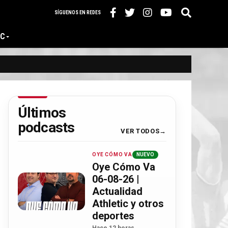
SÍGUENOS EN REDES
IC
Últimos
podcasts
VER TODOS
OYE CÓMO VA
NUEVO
Oye Cómo Va
06-08-26 |
Actualidad
Athletic y otros
deportes