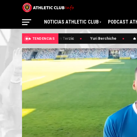
NOTICIAS ATHLETIC CLUB
PODCAST ATH
🔥 Edin Terzic
Yuri Berchiche
🔥 E
🔥 TENDENCIAS