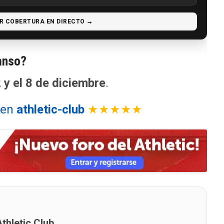
R COBERTURA EN DIRECTO →
anso?
 y el 8 de diciembre
.
l en
athletic-club
★★★★★
thletic Club