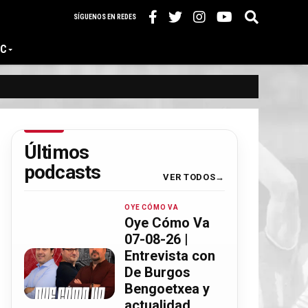
SÍGUENOS EN REDES
IC
Últimos
podcasts
VER TODOS
OYE CÓMO VA
Oye Cómo Va
07-08-26 |
Entrevista con
De Burgos
Bengoetxea y
actualidad