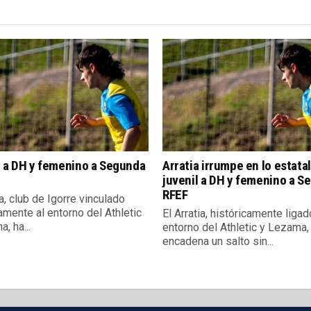
l a DH y femenino a Segunda
Arratia irrumpe en lo estatal
juvenil a DH y femenino a S
RFEF
ia, club de Igorre vinculado
amente al entorno del Athletic
El Arratia, históricamente ligad
, ha...
entorno del Athletic y Lezama,
encadena un salto sin...