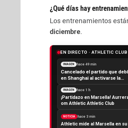
¿Qué días hay entrenamie
Los entrenamientos está
diciembre
.
EN DIRECTO · ATHLETIC CLUB
hace 49 min
IMAGEN
Cancelado el partido que debía
en Shanghai al activarse la…
hace 1 h
IMAGEN
¡Partidazo en Marsella! Aurrer
om Athletic Athletic Club
hace 3 min
NOTICIA
Athletic mide al Marsella en 