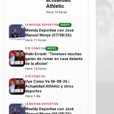
actualidad
Athletic
Hace 10 horas
LA MOVIDA DEPORTIVA
NUEVO
Movida Deportiva con José
Manuel Monje (07/08/26)
Hace 11 horas
OYE CÓMO VA
NUEVO
Iñaki Errasti: "Tenemos muchas
ganas de remar en casa delante
de la afición"
Hace 16 horas
OYE CÓMO VA
Oye Cómo Va 06-08-26 |
Actualidad Athletic y otros
deportes
Hace 1 día
LA MOVIDA DEPORTIVA
Movida Deportiva con José
Manuel Monje (06/08/26)