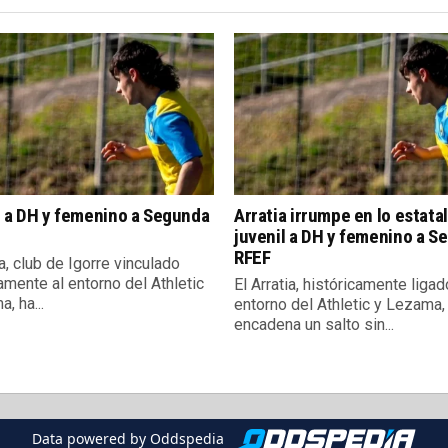
l a DH y femenino a Segunda
Arratia irrumpe en lo estatal
juvenil a DH y femenino a S
RFEF
ia, club de Igorre vinculado
amente al entorno del Athletic
El Arratia, históricamente ligad
, ha...
entorno del Athletic y Lezama,
encadena un salto sin...
Data powered by Oddspedia