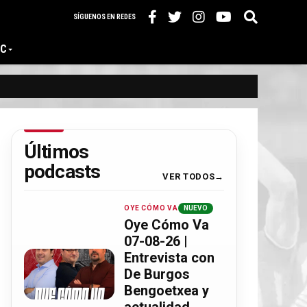
SÍGUENOS EN REDES
IC
Últimos
podcasts
VER TODOS
OYE CÓMO VA
NUEVO
Oye Cómo Va
07-08-26 |
Entrevista con
De Burgos
Bengoetxea y