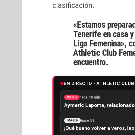
clasificación.
«Estamos preparada
Tenerife en casa y
Liga Femenina», co
Athletic Club Feme
encuentro.
EN DIRECTO · ATHLETIC CLUB
hace 40 min
MICRO
Aymeric Laporte, relacionado
hace 5 h
IMAGEN
¡Qué bueno volver a veros, leo