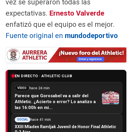
vez se superaron todas las
expectativas.
Ernesto Valverde
enfatizó que el equipo es el mejor.
Fuente original en
mundodeportivo
EN DIRECTO · ATHLETIC CLUB
hace 24 min
VÍDEO
Parece que Gorosabel va a salir del
Athletic. ¿Acierto o error? Lo analizo a
las 16:00h en mi…
hace 41 min
SOCIAL
XXIII Mladen Ramljak Juvenil de Honor Final Athletic
0-2 Ajax