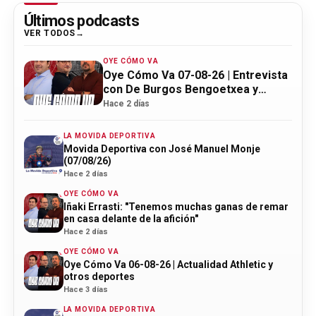
Últimos podcasts
VER TODOS
OYE CÓMO VA
Oye Cómo Va 07-08-26 | Entrevista
con De Burgos Bengoetxea y
actualidad Athletic
Hace 2 días
LA MOVIDA DEPORTIVA
Movida Deportiva con José Manuel Monje
(07/08/26)
Hace 2 días
OYE CÓMO VA
Iñaki Errasti: "Tenemos muchas ganas de remar
en casa delante de la afición"
Hace 2 días
OYE CÓMO VA
Oye Cómo Va 06-08-26 | Actualidad Athletic y
otros deportes
Hace 3 días
LA MOVIDA DEPORTIVA