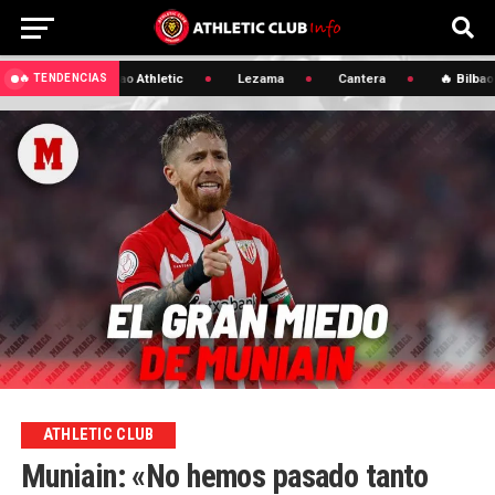
🔥 Bilbao Athletic
Lezama
Cantera
🔥 Bilbao 
🔥 TENDENCIAS
ATHLETIC CLUB
Muniain: «No hemos pasado tanto