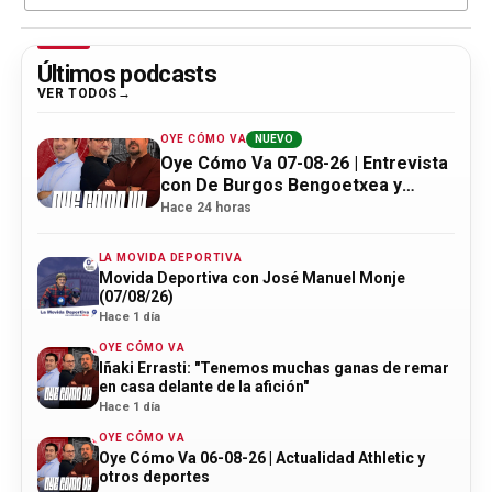
Últimos podcasts
VER TODOS
OYE CÓMO VA
NUEVO
Oye Cómo Va 07-08-26 | Entrevista
con De Burgos Bengoetxea y
actualidad Athletic
Hace 24 horas
LA MOVIDA DEPORTIVA
Movida Deportiva con José Manuel Monje
(07/08/26)
Hace 1 día
OYE CÓMO VA
Iñaki Errasti: "Tenemos muchas ganas de remar
en casa delante de la afición"
Hace 1 día
OYE CÓMO VA
Oye Cómo Va 06-08-26 | Actualidad Athletic y
otros deportes