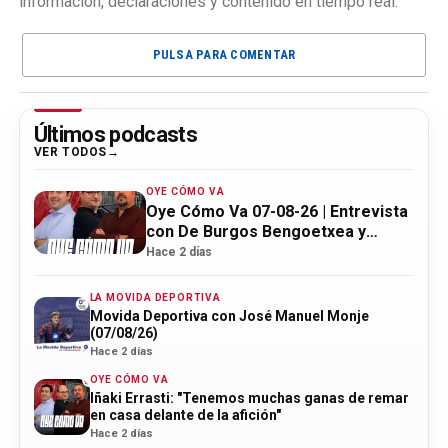
información, declaraciones y contenido en tiempo real.
PULSA PARA COMENTAR
Últimos podcasts
VER TODOS
OYE CÓMO VA
Oye Cómo Va 07-08-26 | Entrevista
con De Burgos Bengoetxea y
actualidad Athletic
Hace 2 días
LA MOVIDA DEPORTIVA
Movida Deportiva con José Manuel Monje
(07/08/26)
Hace 2 días
OYE CÓMO VA
Iñaki Errasti: "Tenemos muchas ganas de remar
en casa delante de la afición"
Hace 2 días