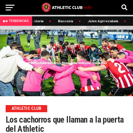
🔥 Convocatoria
Basconia
Julen Agirrezabala

🔥 TENDENCIAS
ATHLETIC CLUB
Los cachorros que llaman a la puerta
del Athletic