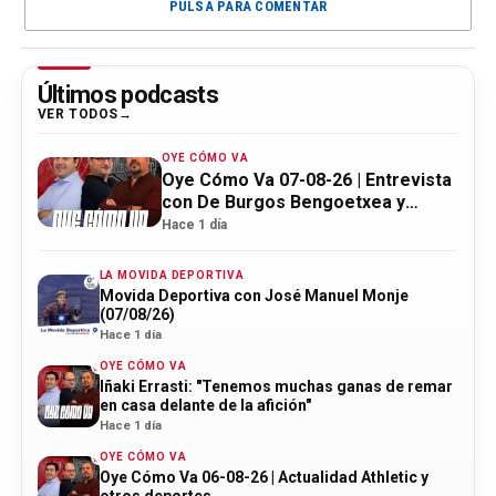
PULSA PARA COMENTAR
Últimos podcasts
VER TODOS
OYE CÓMO VA
Oye Cómo Va 07-08-26 | Entrevista
con De Burgos Bengoetxea y
actualidad Athletic
Hace 1 día
LA MOVIDA DEPORTIVA
Movida Deportiva con José Manuel Monje
(07/08/26)
Hace 1 día
OYE CÓMO VA
Iñaki Errasti: "Tenemos muchas ganas de remar
en casa delante de la afición"
Hace 1 día
OYE CÓMO VA
Oye Cómo Va 06-08-26 | Actualidad Athletic y
otros deportes