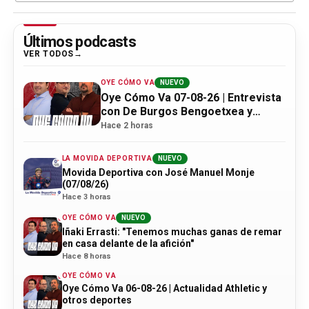
Últimos podcasts
VER TODOS
OYE CÓMO VA
NUEVO
Oye Cómo Va 07-08-26 | Entrevista
con De Burgos Bengoetxea y
actualidad Athletic
Hace 2 horas
LA MOVIDA DEPORTIVA
NUEVO
Movida Deportiva con José Manuel Monje
(07/08/26)
Hace 3 horas
OYE CÓMO VA
NUEVO
Iñaki Errasti: "Tenemos muchas ganas de remar
en casa delante de la afición"
Hace 8 horas
OYE CÓMO VA
Oye Cómo Va 06-08-26 | Actualidad Athletic y
otros deportes