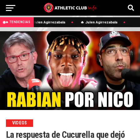
🔥 Julen Agirrezabala
🔥 Julen Agirrezabala
🔥 TENDENCIAS
VIDEOS
La respuesta de Cucurella que dejó