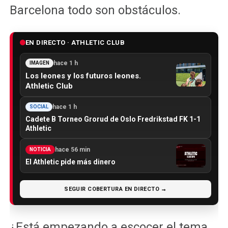
Barcelona todo son obstáculos.
EN DIRECTO · ATHLETIC CLUB
hace 1 h
IMAGEN
Los leones y los futuros leones.
Athletic Club
hace 1 h
SOCIAL
Cadete B Torneo Grorud de Oslo Fredrikstad FK 1-1
Athletic
hace 56 min
NOTICIA
El Athletic pide más dinero
SEGUIR COBERTURA EN DIRECTO →
¿Está empezando a escocer el tema