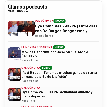
Últimos podcasts
VER TODOS
OYE CÓMO VA
NUEVO
Oye Cómo Va 07-08-26 | Entrevista
con De Burgos Bengoetxea y
actualidad Athletic
Hace 3 horas
LA MOVIDA DEPORTIVA
NUEVO
Movida Deportiva con José Manuel Monje
(07/08/26)
Hace 4 horas
OYE CÓMO VA
NUEVO
Iñaki Errasti: "Tenemos muchas ganas de remar
en casa delante de la afición"
Hace 9 horas
OYE CÓMO VA
Oye Cómo Va 06-08-26 | Actualidad Athletic y
otros deportes
Hace 1 día