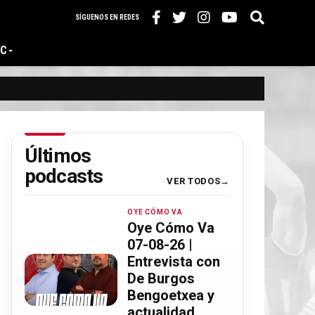
SÍGUENOS EN REDES
IC
Últimos
podcasts
VER TODOS
OYE CÓMO VA
Oye Cómo Va
07-08-26 |
Entrevista con
De Burgos
Bengoetxea y
actualidad