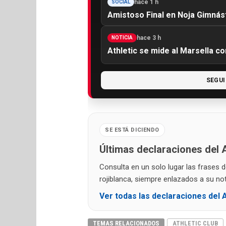
hace 1 h
SOCIAL
Amistoso Final en Noja Gimnás
hace 3 h
NOTICIA
Athletic se mide al Marsella c
SEGUI
SE ESTÁ DICIENDO
Últimas declaraciones del A
Consulta en un solo lugar las frases 
rojiblanca, siempre enlazados a su noti
Ver todas las declaraciones del A
TEMAS RELACIONADOS
ATHLETIC CLUB