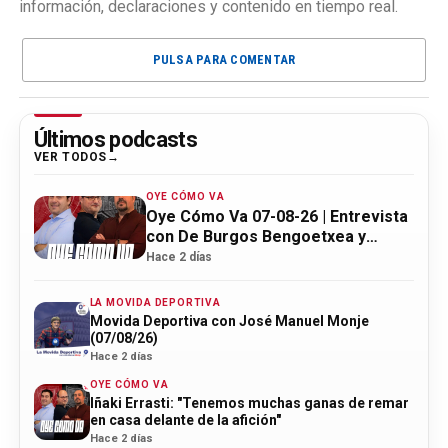
información, declaraciones y contenido en tiempo real.
PULSA PARA COMENTAR
Últimos podcasts
VER TODOS
OYE CÓMO VA
Oye Cómo Va 07-08-26 | Entrevista
con De Burgos Bengoetxea y
actualidad Athletic
Hace 2 días
LA MOVIDA DEPORTIVA
Movida Deportiva con José Manuel Monje
(07/08/26)
Hace 2 días
OYE CÓMO VA
Iñaki Errasti: "Tenemos muchas ganas de remar
en casa delante de la afición"
Hace 2 días