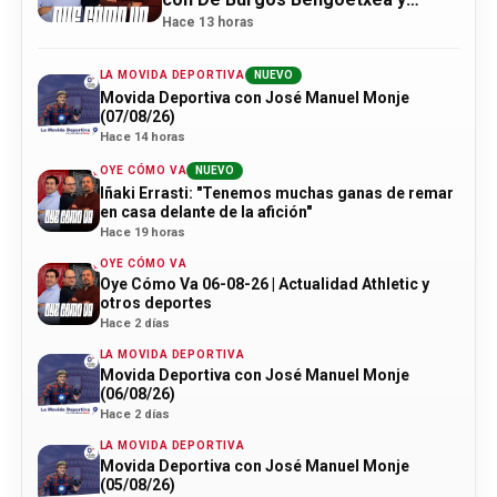
actualidad Athletic
Hace 13 horas
LA MOVIDA DEPORTIVA
NUEVO
Movida Deportiva con José Manuel Monje
(07/08/26)
Hace 14 horas
OYE CÓMO VA
NUEVO
Iñaki Errasti: "Tenemos muchas ganas de remar
en casa delante de la afición"
Hace 19 horas
OYE CÓMO VA
Oye Cómo Va 06-08-26 | Actualidad Athletic y
otros deportes
Hace 2 días
LA MOVIDA DEPORTIVA
Movida Deportiva con José Manuel Monje
(06/08/26)
Hace 2 días
LA MOVIDA DEPORTIVA
Movida Deportiva con José Manuel Monje
(05/08/26)