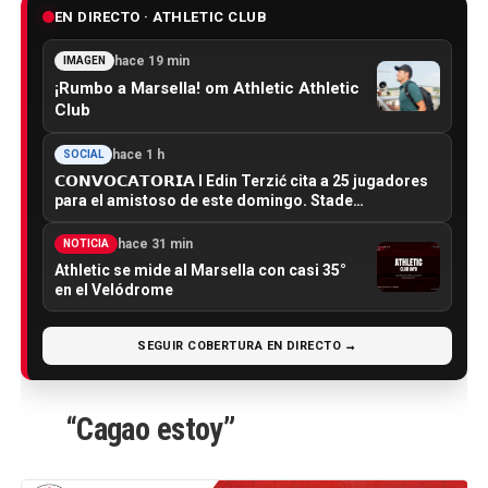
EN DIRECTO · ATHLETIC CLUB
hace 19 min
IMAGEN
¡Rumbo a Marsella! om Athletic Athletic
Club
hace 1 h
SOCIAL
𝗖𝗢𝗡𝗩𝗢𝗖𝗔𝗧𝗢𝗥𝗜𝗔 I Edin Terzić cita a 25 jugadores
para el amistoso de este domingo. Stade…
hace 31 min
NOTICIA
Athletic se mide al Marsella con casi 35°
en el Velódrome
SEGUIR COBERTURA EN DIRECTO →
“Cagao estoy”