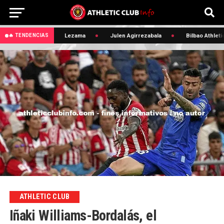
 Edin Terzic
Lezama
Julen Agirrezabala
Bilbao Athletic
🔥 TENDENCIAS
ATHLETIC CLUB
Iñaki Williams-Bordalás, el