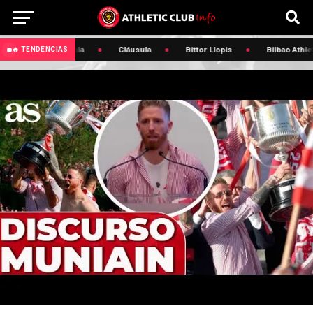
 Julen Agirrezabala
Cláusula
Bittor Llopis
Bilbao Athleti
🔥 TENDENCIAS