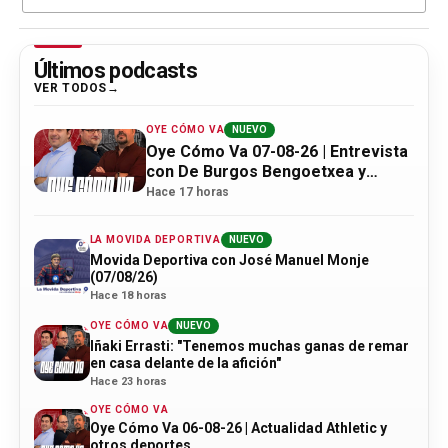
Últimos podcasts
VER TODOS
OYE CÓMO VA
NUEVO
Oye Cómo Va 07-08-26 | Entrevista
con De Burgos Bengoetxea y
actualidad Athletic
Hace 17 horas
LA MOVIDA DEPORTIVA
NUEVO
Movida Deportiva con José Manuel Monje
(07/08/26)
Hace 18 horas
OYE CÓMO VA
NUEVO
Iñaki Errasti: "Tenemos muchas ganas de remar
en casa delante de la afición"
Hace 23 horas
OYE CÓMO VA
Oye Cómo Va 06-08-26 | Actualidad Athletic y
otros deportes