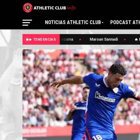
NOTICIAS ATHLETIC CLUB
PODCAST ATH
🔥 Lezama
Maroan Sannadi
🔥 L
🔥 TENDENCIAS