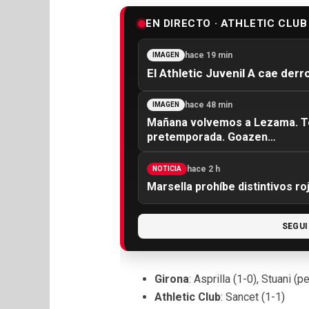
EN DIRECTO · ATHLETIC CLUB
hace 19 min
IMAGEN
El Athletic Juvenil A cae derr
hace 48 min
IMAGEN
Mañana volvemos a Lezama. To
pretemporada. Goazen…
hace 2 h
NOTICIA
Marsella prohíbe distintivos ro
SEGUI
Girona
: Asprilla (1-0), Stuani (pe
Athletic Club
: Sancet (1-1)