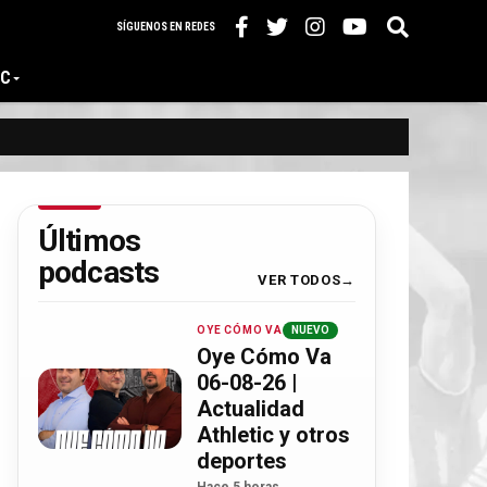
SÍGUENOS EN REDES
IC
Últimos
podcasts
VER TODOS
OYE CÓMO VA
NUEVO
Oye Cómo Va
06-08-26 |
Actualidad
Athletic y otros
deportes