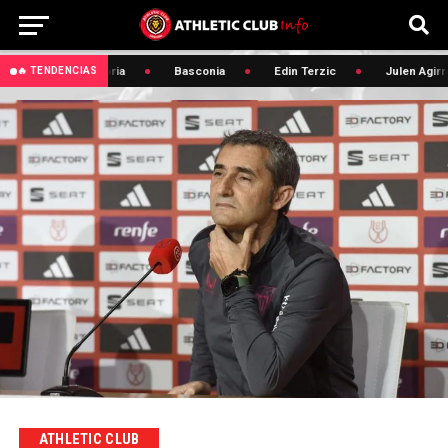
🔥 Convocatoria
Basconia
Edin Terzic
Julen Agirre
🔥 TENDENCIAS
ATHLETIC CLUB