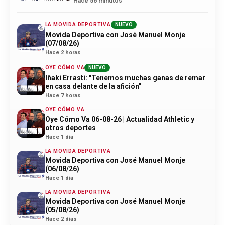
actualidad Athletic
Hace 56 minutos
LA MOVIDA DEPORTIVA
NUEVO
Movida Deportiva con José Manuel Monje
(07/08/26)
Hace 2 horas
OYE CÓMO VA
NUEVO
Iñaki Errasti: "Tenemos muchas ganas de remar
en casa delante de la afición"
Hace 7 horas
OYE CÓMO VA
Oye Cómo Va 06-08-26 | Actualidad Athletic y
otros deportes
Hace 1 día
LA MOVIDA DEPORTIVA
Movida Deportiva con José Manuel Monje
(06/08/26)
Hace 1 día
LA MOVIDA DEPORTIVA
Movida Deportiva con José Manuel Monje
(05/08/26)
Hace 2 días