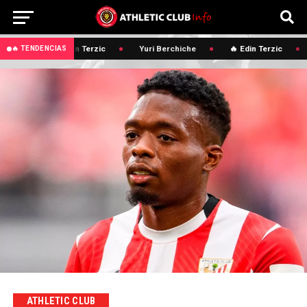
🔥 Edin Terzic
Yuri Berchiche
🔥 Edin Terzic
🔥 TENDENCIAS
ATHLETIC CLUB