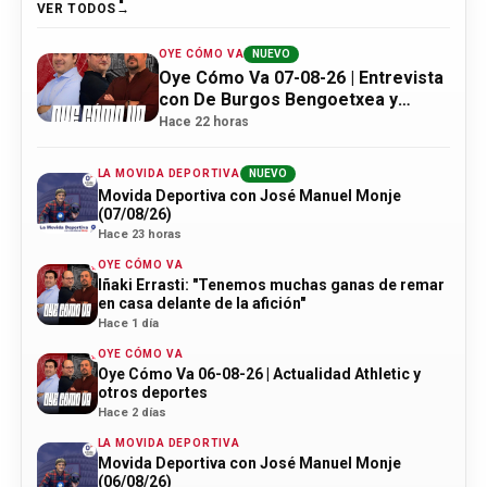
VER TODOS
OYE CÓMO VA
NUEVO
Oye Cómo Va 07-08-26 | Entrevista
con De Burgos Bengoetxea y
actualidad Athletic
Hace 22 horas
LA MOVIDA DEPORTIVA
NUEVO
Movida Deportiva con José Manuel Monje
(07/08/26)
Hace 23 horas
OYE CÓMO VA
Iñaki Errasti: "Tenemos muchas ganas de remar
en casa delante de la afición"
Hace 1 día
OYE CÓMO VA
Oye Cómo Va 06-08-26 | Actualidad Athletic y
otros deportes
Hace 2 días
LA MOVIDA DEPORTIVA
Movida Deportiva con José Manuel Monje
(06/08/26)