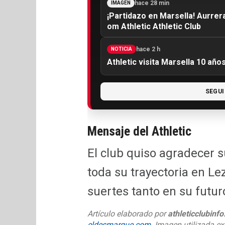
hace 28 min
IMAGEN
¡Partidazo en Marsella! Aurrer
om Athletic Athletic Club
hace 2 h
NOTICIA
Athletic visita Marsella 10 añ
SEGUI
Mensaje del Athletic
El club quiso agradecer 
toda su trayectoria en Le
suertes tanto en su futur
Artículo elaborado por
athleticclubinf
eldesmarque.com
. Imagen utilizada ex