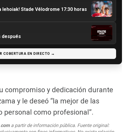
a lehoiak! Stade Vélodrome 17:30 horas
os después
R COBERTURA EN DIRECTO →
su compromiso y dedicación durante
zama y le deseó “la mejor de las
o personal como profesional”.
o.com
a partir de información pública. Fuente original:
clusivamente con fines informativos. No existe relación