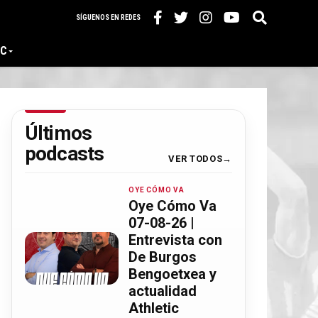
SÍGUENOS EN REDES
IC
Últimos
podcasts
VER TODOS
OYE CÓMO VA
Oye Cómo Va
07-08-26 |
Entrevista con
De Burgos
Bengoetxea y
actualidad
Athletic