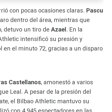
rrió con pocas ocasiones claras.
Pascu
aro dentro del área, mientras que
o, detuvo un tiro de
Azael
. En la
thletic intensificó su presión y
l en el minuto 72, gracias a un disparo
as Castellanos
, amonestó a varios
ue Leal. A pesar de la presión del
te, el Bilbao Athletic mantuvo su
alizó con 4.945 espectadores en las