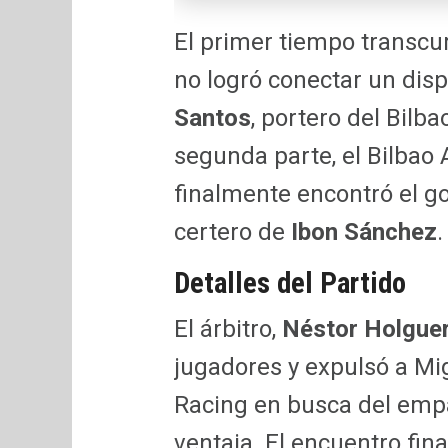
El primer tiempo transcu
no logró conectar un disp
Santos
, portero del Bilba
segunda parte, el Bilbao A
finalmente encontró el go
certero de
Ibon Sánchez
.
Detalles del Partido
El árbitro,
Néstor Holguer
jugadores y expulsó a Mig
Racing en busca del empa
ventaja. El encuentro fin