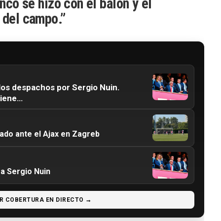
anco se hizo con el balón y el
 del campo.”
los despachos por Sergio Nuin.
tiene…
tado ante el Ajax en Zagreb
 a Sergio Nuin
R COBERTURA EN DIRECTO →