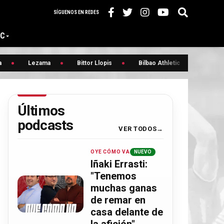
SÍGUENOS EN REDES
IC
Lezama
Bittor Llopis
Bilbao Athletic
Renovaci
Últimos
podcasts
VER TODOS
OYE CÓMO VA
NUEVO
Iñaki Errasti:
"Tenemos
muchas ganas
de remar en
casa delante de