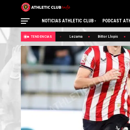
NOTICIAS ATHLETIC CLUB
PODCAST ATH
🔥 Osasuna
Lezama
Bittor Llopis
Bi
🔥 TENDENCIAS