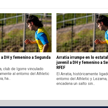
l a DH y femenino a Segunda
Arratia irrumpe en lo estatal
juvenil a DH y femenino a S
RFEF
ia, club de Igorre vinculado
amente al entorno del Athletic
El Arratia, históricamente ligad
, ha...
entorno del Athletic y Lezama,
encadena un salto sin...