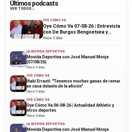
Últimos podcasts
VER TODOS
OYE CÓMO VA
Oye Cómo Va 07-08-26 | Entrevista
con De Burgos Bengoetxea y
actualidad Athletic
Hace 3 días
LA MOVIDA DEPORTIVA
Movida Deportiva con José Manuel Monje
(07/08/26)
Hace 3 días
OYE CÓMO VA
Iñaki Errasti: "Tenemos muchas ganas de remar
en casa delante de la afición"
Hace 3 días
OYE CÓMO VA
Oye Cómo Va 06-08-26 | Actualidad Athletic y
otros deportes
Hace 4 días
LA MOVIDA DEPORTIVA
Movida Deportiva con José Manuel Monje