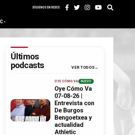
SÍGUENOS EN REDES
IC
Últimos
podcasts
VER TODOS
OYE CÓMO VA
NUEVO
Oye Cómo Va
07-08-26 |
Entrevista con
De Burgos
Bengoetxea y
actualidad
Athletic