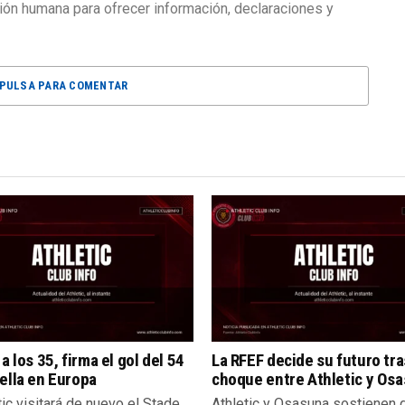
isión humana para ofrecer información, declaraciones y
PULSA PARA COMENTAR
 a los 35, firma el gol del 54
La RFEF decide su futuro tra
ella en Europa
choque entre Athletic y Os
tic visitará de nuevo el Stade
Athletic y Osasuna sostienen 