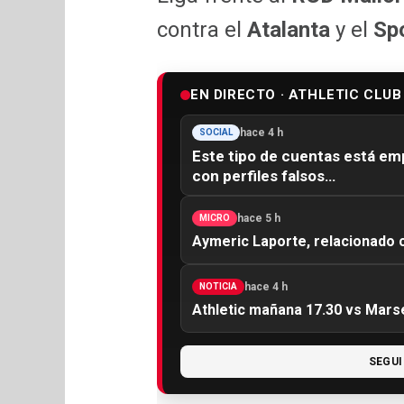
contra el
Atalanta
y el
Sp
EN DIRECTO · ATHLETIC CLUB
hace 4 h
SOCIAL
Este tipo de cuentas está em
con perfiles falsos…
hace 5 h
MICRO
Aymeric Laporte, relacionado c
hace 4 h
NOTICIA
Athletic mañana 17.30 vs Marse
SEGUI