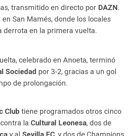
ras, transmitido en directo por
DAZN
.
á en San Mamés, donde los locales
 derrota en la primera vuelta.
vuelta, celebrado en Anoeta, terminó
l Sociedad
por 3-2, gracias a un gol
mpo de prolongación.
c Club
tiene programados otros cinco
contra la
Cultural Leonesa
, dos de
ca
y al
Sevilla FC
, y dos de Champions