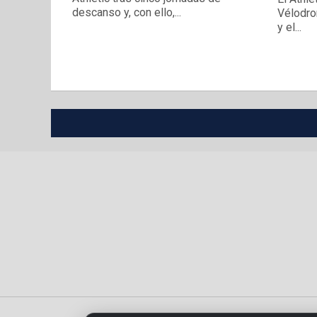
descanso y, con ello,...
Vélodro
y el...