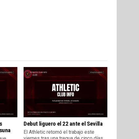
s
Debut liguero el 22 ante el Sevilla
asuna
El Athletic retomó el trabajo este
viernes tras una tregua de cinco días
que