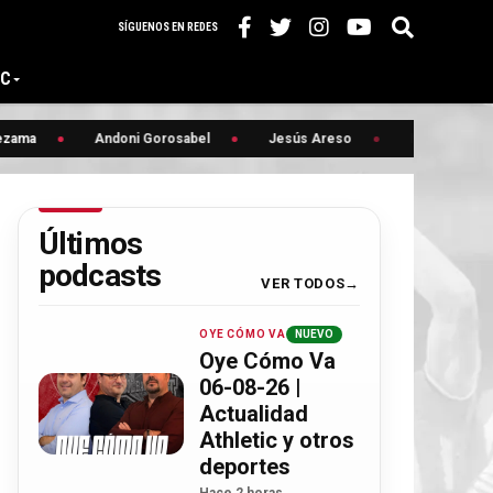
SÍGUENOS EN REDES
IC
ma
Andoni Gorosabel
Jesús Areso
Mercado
Últimos
podcasts
VER TODOS
OYE CÓMO VA
NUEVO
Oye Cómo Va
06-08-26 |
Actualidad
Athletic y otros
deportes