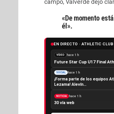
campo, Valverde dejó clar
«De momento está 
él».
EN DIRECTO · ATHLETIC CLUB
hace 1 h
VÍDEO
Future Star Cup U17 Final At
hace 1 h
SOCIAL
¡Forma parte de los equipos At
Lezama! Alevín…
hace 1 h
NOTICIA
30 vía web