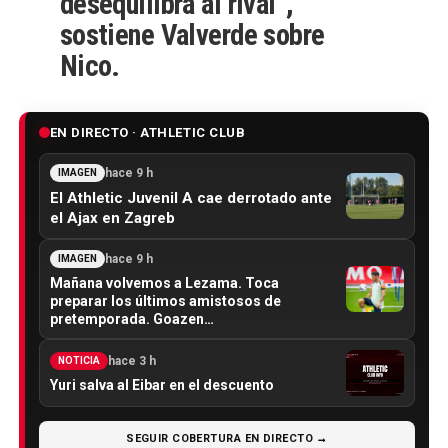
desequilibra al rival”,
sostiene Valverde sobre
Nico.
EN DIRECTO · ATHLETIC CLUB
hace 9 h
IMAGEN
El Athletic Juvenil A cae derrotado ante
el Ajax en Zagreb
hace 9 h
IMAGEN
Mañana volvemos a Lezama. Toca
preparar los últimos amistosos de
pretemporada. Goazen…
hace 3 h
NOTICIA
Yuri salva al Eibar en el descuento
SEGUIR COBERTURA EN DIRECTO →