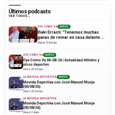
Últimos podcasts
VER TODOS
OYE CÓMO VA
NUEVO
Iñaki Errasti: "Tenemos muchas
ganas de remar en casa delante de
la afición"
Hace 5 horas
OYE CÓMO VA
NUEVO
Oye Cómo Va 06-08-26 | Actualidad Athletic y
otros deportes
Hace 23 horas
LA MOVIDA DEPORTIVA
NUEVO
Movida Deportiva con José Manuel Monje
(06/08/26)
Hace 23 horas
LA MOVIDA DEPORTIVA
Movida Deportiva con José Manuel Monje
(05/08/26)
Hace 2 días