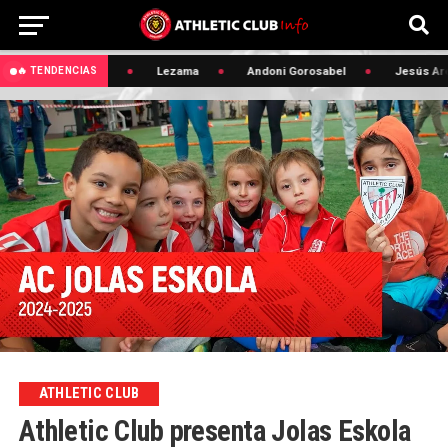
 Maroan Sannadi
Lezama
Andoni Gorosabel
Jesús Ares
🔥 TENDENCIAS
ATHLETIC CLUB
Athletic Club presenta Jolas Eskola