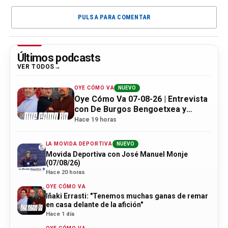
PULSA PARA COMENTAR
Últimos podcasts
VER TODOS
OYE CÓMO VA
NUEVO
Oye Cómo Va 07-08-26 | Entrevista
con De Burgos Bengoetxea y
actualidad Athletic
Hace 19 horas
LA MOVIDA DEPORTIVA
NUEVO
Movida Deportiva con José Manuel Monje
(07/08/26)
Hace 20 horas
OYE CÓMO VA
Iñaki Errasti: "Tenemos muchas ganas de remar
en casa delante de la afición"
Hace 1 día