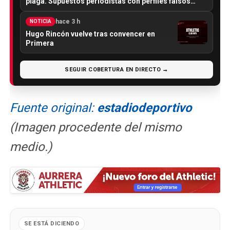
plaga. Supuestos periodistas con perfiles falsos…
hace 3 h
NOTICIA
Hugo Rincón vuelve tras convencer en
Primera
SEGUIR COBERTURA EN DIRECTO →
Fuente original:
estadiodeportivo
(Imagen procedente del mismo
medio.)
SE ESTÁ DICIENDO