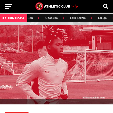
🔥 Renovación
Osasuna
Edin Terzic
LaLiga
🔥 TENDENCIAS