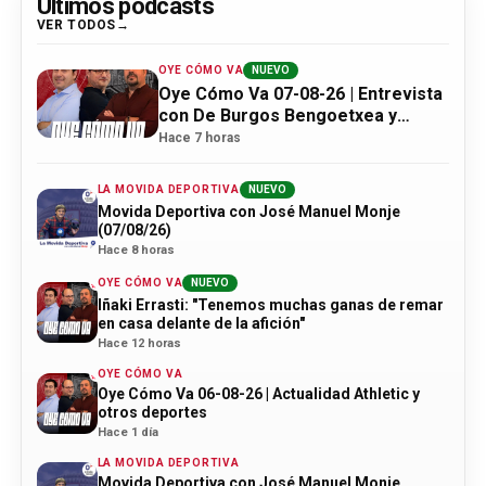
Últimos podcasts
VER TODOS
OYE CÓMO VA
NUEVO
Oye Cómo Va 07-08-26 | Entrevista
con De Burgos Bengoetxea y
actualidad Athletic
Hace 7 horas
LA MOVIDA DEPORTIVA
NUEVO
Movida Deportiva con José Manuel Monje
(07/08/26)
Hace 8 horas
OYE CÓMO VA
NUEVO
Iñaki Errasti: "Tenemos muchas ganas de remar
en casa delante de la afición"
Hace 12 horas
OYE CÓMO VA
Oye Cómo Va 06-08-26 | Actualidad Athletic y
otros deportes
Hace 1 día
LA MOVIDA DEPORTIVA
Movida Deportiva con José Manuel Monje